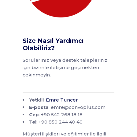
Size Nasıl Yardımcı
Olabiliriz?
Sorularınız veya destek talepleriniz
için bizimle iletişime geçmekten
çekinmeyin.
Yetkili
:
Emre Tuncer
E-posta
: emre@convoplus.com
Cep
: +90 542 268 18 18
Tel
: +90 850 244 40 40
Müşteri ilişkileri ve eğitimler ile ilgili