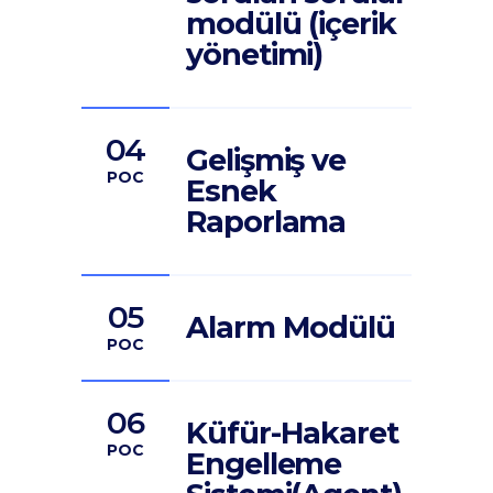
modülü (içerik
yönetimi)
04
Gelişmiş ve
POC
Esnek
Raporlama
05
Alarm Modülü
POC
06
Küfür-Hakaret
POC
Engelleme