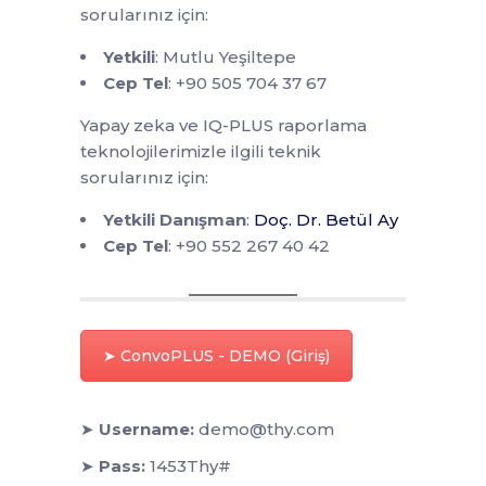
sorularınız için:
Yetkili
: Mutlu Yeşiltepe
Cep Tel
: +90 505 704 37 67
Yapay zeka ve IQ-PLUS raporlama
teknolojilerimizle ilgili teknik
sorularınız için:
Yetkili Danışman
:
Doç. Dr. Betül Ay
Cep Tel
: +90 552 267 40 42
➤ ConvoPLUS - DEMO (Giriş)
➤
Username:
demo@thy.com
➤
Pass:
1453Thy#