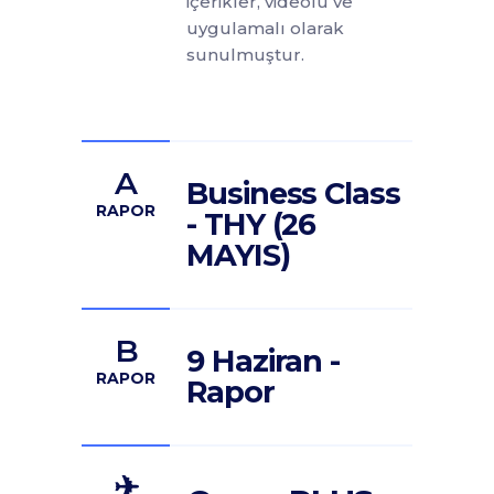
içerikler, videolu ve
uygulamalı olarak
sunulmuştur.
A
Business Class
RAPOR
- THY (26
MAYIS)
B
9 Haziran -
RAPOR
Rapor
✈