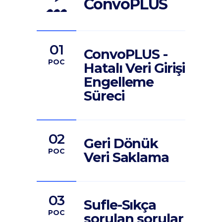
ConvoPLUS
☁☁☁
01
ConvoPLUS -
POC
Hatalı Veri Girişi
Engelleme
Süreci
02
Geri Dönük
POC
Veri Saklama
03
Sufle-Sıkça
POC
sorulan sorular