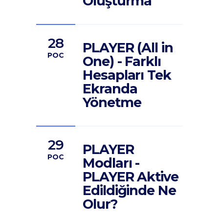
Oluşturma
28
PLAYER (All in
POC
One) - Farklı
Hesapları Tek
Ekranda
Yönetme
29
PLAYER
POC
Modları -
PLAYER Aktive
Edildiğinde Ne
Olur?