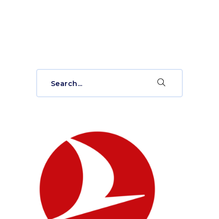
Search
for: